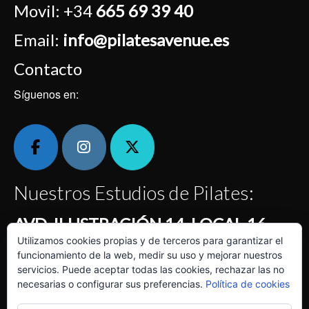
Movil:
+34
665 69 39 40
Email:
info@pilatesavenue.es
Contacto
Síguenos en:
Nuestros Estudios de Pilates:
AVD. ILUSTRACIÓN 14, LOCAL 16
Utilizamos cookies propias y de terceros para garantizar el
Centro Comercial Montecanal Horario: de 7:30 a 22
funcionamiento de la web, medir su uso y mejorar nuestros
horas
servicios. Puede aceptar todas las cookies, rechazar las no
necesarias o configurar sus preferencias.
Política de cookies
Calle KENTYA, LOCAL 7