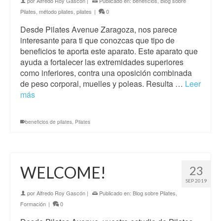
por
Alfredo Roy Gascón
|
Publicado en:
beneficios
,
Blog sobre
Pilates
,
método pilates
,
pilates
|
0
Desde Pilates Avenue Zaragoza, nos parece
interesante para ti que conozcas que tipo de
beneficios te aporta este aparato. Este aparato que
ayuda a fortalecer las extremidades superiores
como inferiores, contra una oposición combinada
de peso corporal, muelles y poleas. Resulta …
Leer
más
beneficios de pilates
,
Pilates
WELCOME!
23
SEP 2019
por
Alfredo Roy Gascón
|
Publicado en:
Blog sobre Pilates
,
Formación
|
0