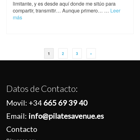
limitante, y es desde aquí donde me sitúo para
compartir, transmitir… Aunque primero… …
Leer
más
1
2
3
»
Datos de Contacto:
Movil:
+34
665 69 39 40
Email:
info@pilatesavenue.es
Contacto