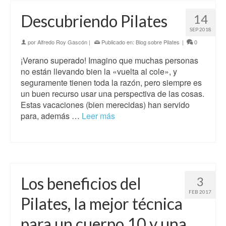
Descubriendo Pilates
14
SEP 2018
por
Alfredo Roy Gascón
|
Publicado en:
Blog sobre Pilates
|
0
¡Verano superado! Imagino que muchas personas
no están llevando bien la «vuelta al cole», y
seguramente tienen toda la razón, pero siempre es
un buen recurso usar una perspectiva de las cosas.
Estas vacaciones (bien merecidas) han servido
para, además …
Leer más
Los beneficios del
3
FEB 2017
Pilates, la mejor técnica
para un cuerpo 10 y una