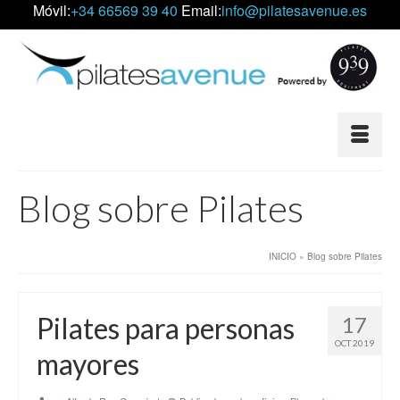
Móvil:
+34 66569 39 40
Email:
info@pilatesavenue.es
Blog sobre Pilates
INICIO
»
Blog sobre Pilates
Pilates para personas
17
OCT 2019
mayores