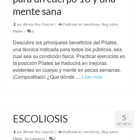
mente sana
por
Alfredo Roy Gascón
|
Publicado en:
beneficios
,
Blog sobre
Pilates
|
0
Descubre los principales beneficios del Pilates,
una técnica indicada para todos los públicos, sea
cual sea su condición física. Practicar ejercicios en
la posición Pilates se traducirá en mejoras
evidentes en cuerpo y mente en pocas semanas.
¡Compruébalo! ¿Que dónde …
Leer más
ESCOLIOSIS
5
OCT 2015
por
Alfredo Roy Gascón
|
Publicado en:
beneficios
,
Blog sobre
Pilates
,
Sin categoría
|
0