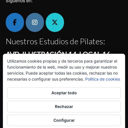
Síguenos en:
Nuestros Estudios de Pilates:
AVD. ILUSTRACIÓN 14, LOCAL 16
Utilizamos cookies propias y de terceros para garantizar el
Centro Comercial Montecanal Horario: de 7:30 a 22
funcionamiento de la web, medir su uso y mejorar nuestros
horas
servicios. Puede aceptar todas las cookies, rechazar las no
necesarias o configurar sus preferencias.
Política de cookies
Calle KENTYA, LOCAL 7
En los bajos de la Clínica Quirón La Floresta Horario: de
Aceptar todo
7:30 a 22 horas
Rechazar
Inicio
Localiza nuestro centro de Pilates
BLOG
Configurar
© 2026 Pilates Avenue Zaragoza | Powered by
MSalasKreación Web