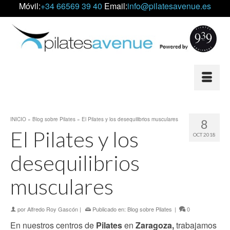
Móvil:
+34 66569 39 40
Email:
info@pilatesavenue.es
INICIO
»
Blog sobre Pilates
»
El Pilates y los desequilibrios musculares
8
El Pilates y los
OCT 2018
desequilibrios
musculares
por
Alfredo Roy Gascón
|
Publicado en:
Blog sobre Pilates
|
0
En nuestros centros de
Pilates
en
Zaragoza,
trabajamos