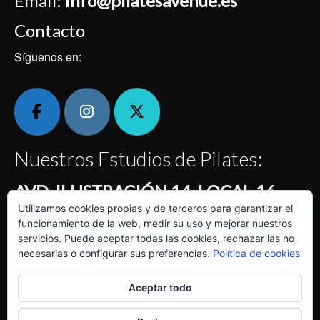
Email:
info@pilatesavenue.es
Contacto
Síguenos en:
Nuestros Estudios de Pilates:
AVD. ILUSTRACIÓN 14, LOCAL 16
Utilizamos cookies propias y de terceros para garantizar el
Centro Comercial Montecanal Horario: de 7:30 a 22
funcionamiento de la web, medir su uso y mejorar nuestros
horas
servicios. Puede aceptar todas las cookies, rechazar las no
necesarias o configurar sus preferencias.
Política de cookies
Calle KENTYA, LOCAL 7
En los bajos de la Clínica Quirón La Floresta Horario: de
Aceptar todo
7:30 a 22 horas