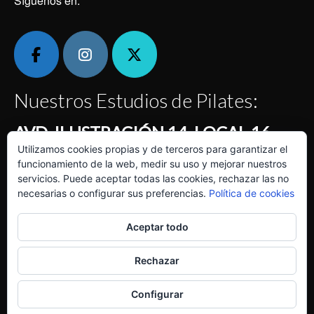
Síguenos en:
Nuestros Estudios de Pilates:
AVD. ILUSTRACIÓN 14, LOCAL 16
Utilizamos cookies propias y de terceros para garantizar el
Centro Comercial Montecanal Horario: de 7:30 a 22
funcionamiento de la web, medir su uso y mejorar nuestros
horas
servicios. Puede aceptar todas las cookies, rechazar las no
necesarias o configurar sus preferencias.
Política de cookies
Calle KENTYA, LOCAL 7
En los bajos de la Clínica Quirón La Floresta Horario: de
Aceptar todo
7:30 a 22 horas
Rechazar
Inicio
Localiza nuestro centro de Pilates
BLOG
Configurar
© 2026 Pilates Avenue Zaragoza | Powered by
MSalasKreación Web