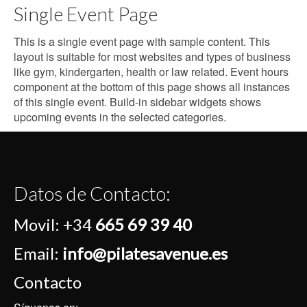
Single Event Page
This is a single event page with sample content. This
layout is suitable for most websites and types of business
like gym, kindergarten, health or law related. Event hours
component at the bottom of this page shows all instances
of this single event. Build-in sidebar widgets shows
upcoming events in the selected categories.
Datos de Contacto:
Movil:
+34
665 69 39 40
Email:
info@pilatesavenue.es
Contacto