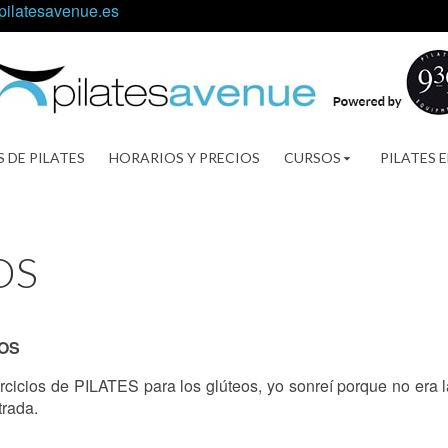
pilatesavenue.es
S DE PILATES
HORARIOS Y PRECIOS
CURSOS
PILATES 
OS
EOS
icios de PILATES para los glúteos, yo sonreí porque no era l
trada.