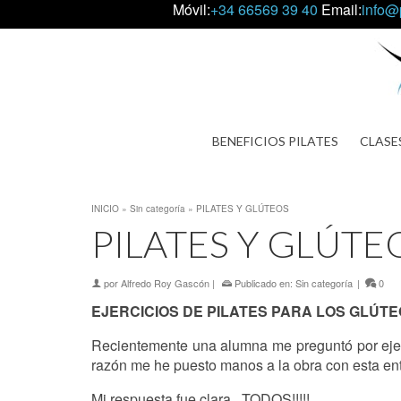
Móvil:
+34 66569 39 40
Email:
info@
BENEFICIOS PILATES
CLASE
INICIO
»
Sin categoría
»
PILATES Y GLÚTEOS
PILATES Y GLÚTE
por
Alfredo Roy Gascón
|
Publicado en:
Sin categoría
|
0
EJERCICIOS DE PILATES PARA LOS GLÚT
Recientemente una alumna me preguntó por ejerc
razón me he puesto manos a la obra con esta en
Mi respuesta fue clara , TODOS!!!!!